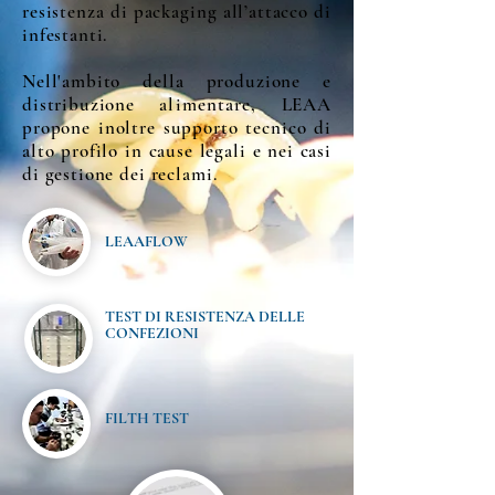
resistenza di packaging all’attacco di
infestanti.
Nell'ambito della produzione e
distribuzione
alimentare,
LEAA
propone inoltre supporto tecnico di
alto profilo in cause legali e nei casi
di gestione dei reclami.
LEAAFLOW
TEST DI RESISTENZA DELLE
CONFEZIONI
FILTH TEST