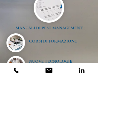
MANUALI DI PEST MANAGEMENT
CORSI DI FORMAZIONE
NUOVE TECNOLOGIE
AUDITS
Verdeblu srl