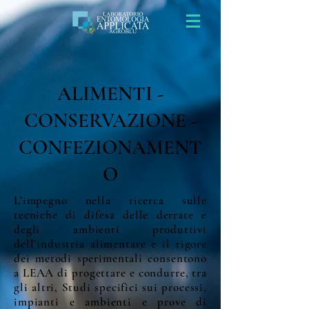
ALIMENTI -
CONSERVAZIONE -
CONFEZIONAMENT
O
L’impegno nella ricerca sulle
tecniche di difesa delle derrate e
degli ambienti produttivi
dell’industria alimentare e il rigore
dei metodi sperimentali consentono
a LEAA di progettare e condurre, tra
gli altri, Studi specifici sui processi,
impianti e ambienti e prove di